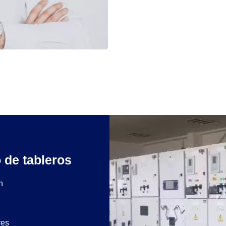
 de tableros
n
res