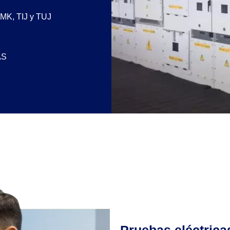
 MK, TIJ y TUJ
AS
Pruebas eléctrica