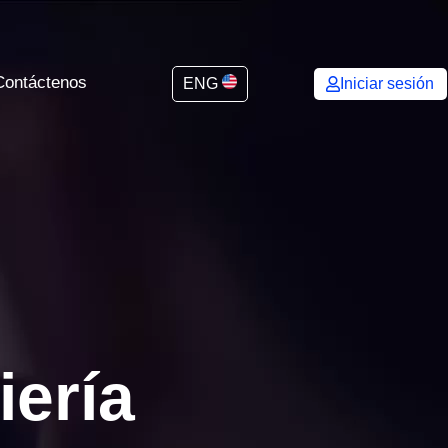
Contáctenos
ENG
Iniciar sesión
iería