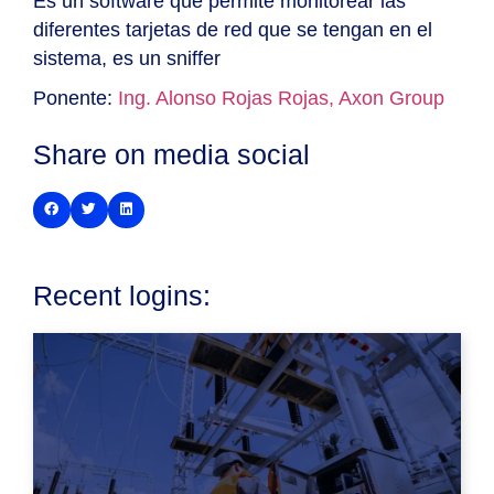
Es un software que permite monitorear las
diferentes tarjetas de red que se tengan en el
sistema, es un sniffer
Ponente:
Ing. Alonso Rojas Rojas, Axon Group
Share on media social
Recent logins:
L
s
d
s
d
e
S