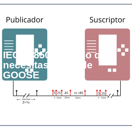
IEC 61850: Todo lo que
necesitas saber de
GOOSE