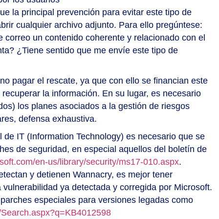
que la principal prevención para evitar este tipo de
rir cualquier archivo adjunto. Para ello pregúntese:
 correo un contenido coherente y relacionado con el
ta? ¿Tiene sentido que me envíe este tipo de
o pagar el rescate, ya que con ello se financian este
recuperar la información. En su lugar, es necesario
os) los planes asociados a la gestión de riesgos
res, defensa exhaustiva.
l de IT (Information Technology) es necesario que se
ches de seguridad, en especial aquellos del boletín de
osoft.com/en-us/library/security/ms17-010.aspx
.
etectan y detienen Wannacry, es mejor tener
 vulnerabilidad ya detectada y corregida por Microsoft.
ró parches especiales para versiones legadas como
om/Search.aspx?q=KB4012598