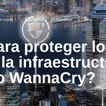
ervicios
Formación
Nosotros
Blog
ra proteger l
 la infraestruct
o WannaCry?