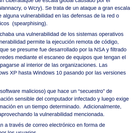
 un
ciberataque
de escala global causado por el
nacry, o Wcry). Se trata de un ataque a gran escala
 alguna vulnerabilidad en las defensas de la red o
icos (spearphising).
haba una vulnerabilidad de los sistemas operativos
rabilidad permite la ejecución remota de código,
que se presume fue desarrollado por la NSA y filtrado
s redes mediante el escaneo de equipos que tengan el
agarse al interior de las organizaciones. Las
ows XP hasta Windows 10 pasando por las versiones
oftware malicioso) que hace un “secuestro” de
rmación sensible del computador infectado y luego exige
rmación en un tiempo determinado. Adicionalmente,
 aprovechando la vulnerabilidad mencionada.
n a través de correo electrónico en forma de
or los usuarios