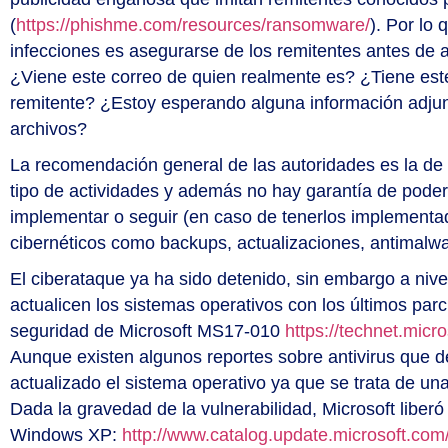
(
https://phishme.com/resources/ransomware/
). Por lo 
infecciones es asegurarse de los remitentes antes de ab
¿Viene este correo de quien realmente es? ¿Tiene este
remitente? ¿Estoy esperando alguna información adjun
archivos?
La recomendación general de las autoridades es la de n
tipo de actividades y además no hay garantía de poder 
implementar o seguir (en caso de tenerlos implementad
cibernéticos como backups, actualizaciones, antimalwa
El ciberataque ya ha sido detenido, sin embargo a nive
actualicen los sistemas operativos con los últimos par
seguridad de Microsoft MS17-010
https://technet.micr
Aunque existen algunos reportes sobre antivirus que d
actualizado el sistema operativo ya que se trata de una
Dada la gravedad de la vulnerabilidad, Microsoft libe
Windows XP:
http://www.catalog.update.microsoft.c