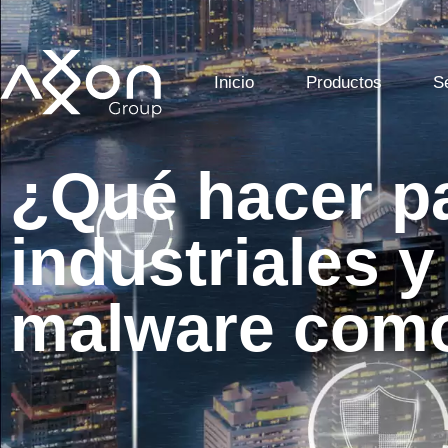
Inicio
Productos
S
¿Qué hacer pa
industriales y
malware com