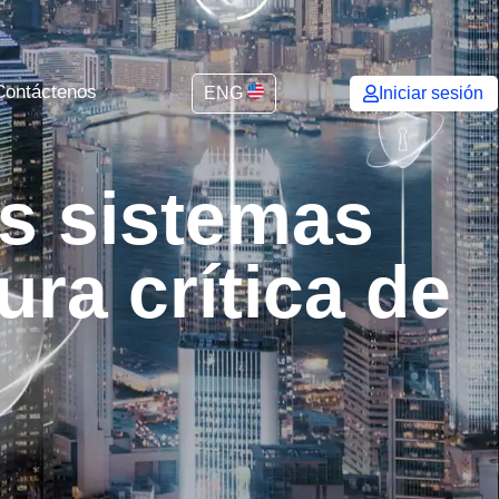
Contáctenos
ENG
Iniciar sesión
os sistemas
ura crítica de