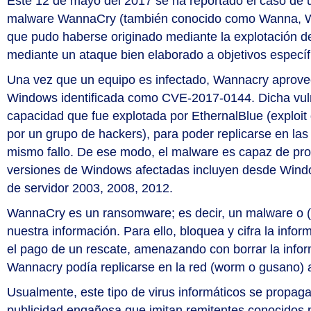
Este 12 de mayo del 2017 se ha reportado el caso de
malware WannaCry (también conocido como Wanna, Wan
que pudo haberse originado mediante la explotación de
mediante un ataque bien elaborado a objetivos específ
Una vez que un equipo es infectado, Wannacry aprovec
Windows identificada como CVE-2017-0144. Dicha vulne
capacidad que fue explotada por EthernalBlue (exploit 
por un grupo de hackers), para poder replicarse en la
mismo fallo. De ese modo, el malware es capaz de prop
versiones de Windows afectadas incluyen desde Wind
de servidor 2003, 2008, 2012.
WannaCry es un ransomware; es decir, un malware o (s
nuestra información. Para ello, bloquea y cifra la info
el pago de un rescate, amenazando con borrar la info
Wannacry podía replicarse en la red (worm o gusano)
Usualmente, este tipo de virus informáticos se propaga
publicidad engañosa que imitan remitentes conocidos p