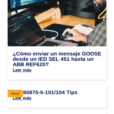
¿Cómo enviar un mensaje GOOSE
desde un IED SEL 451 hasta un
ABB REF620?
Leer más
IEC 60870-5-101/104 Tips
Axon
Leer más